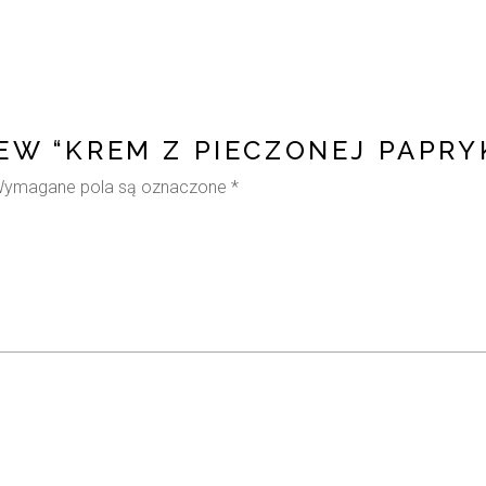
IEW “KREM Z PIECZONEJ PAPRY
ymagane pola są oznaczone
*