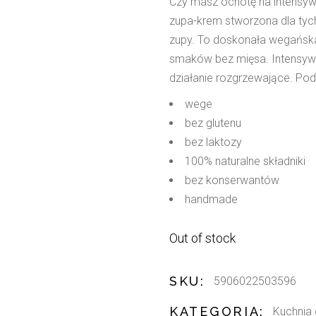
Czy masz ochotę na intensyw
zupa-krem stworzona dla tych
zupy. To doskonała wegańska 
smaków bez mięsa. Intensywn
działanie rozgrzewające. Pod
wege
bez glutenu
bez laktozy
100% naturalne składniki
bez konserwantów
handmade
Out of stock
SKU:
5906022503596
KATEGORIA:
Kuchnia