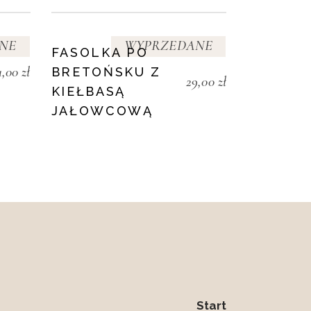
NE
WYPRZEDANE
FASOLKA PO
1,00
zł
BRETOŃSKU Z
29,00
zł
KIEŁBASĄ
JAŁOWCOWĄ
Start