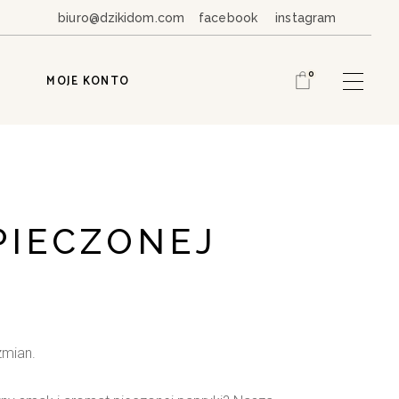
biuro@dzikidom.com
facebook
instagram
0
MOJE KONTO
PIECZONEJ
zmian.