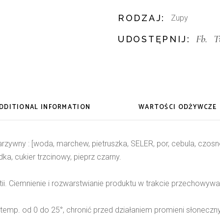
RODZAJ:
Zupy
Fb.
T
UDOSTĘPNIJ:
DDITIONAL INFORMATION
WARTOŚCI ODŻYWCZE
zywny : [woda, marchew, pietruszka, SELER, por, cebula, czosne
a, cukier trzcinowy, pieprz czarny.
ii. Ciemnienie i rozwarstwianie produktu w trakcie przechowywan
mp. od 0 do 25°, chronić przed działaniem promieni słonecz