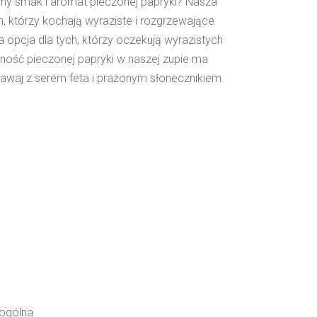
ny smak i aromat pieczonej papryki? Nasza
, którzy kochają wyraziste i rozgrzewające
opcja dla tych, którzy oczekują wyrazistych
ość pieczonej papryki w naszej zupie ma
awaj z serem feta i prażonym słonecznikiem.
 ogólna