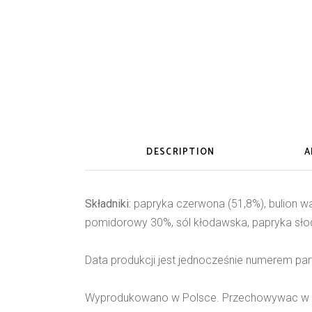
DESCRIPTION
A
Składniki:
papryka czerwona (51,8%), bulion war
pomidorowy 30%, sól kłodawska, papryka słodk
Data produkcji jest jednocześnie numerem part
Wyprodukowano w Polsce. Przechowywac w te