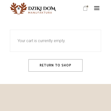
Skip
to
0
the
content
Your cart is currently empty.
RETURN TO SHOP