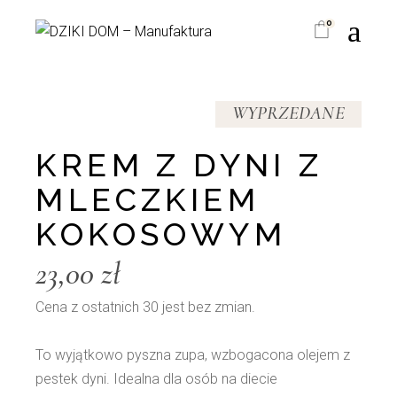
Skip
to
0
the
content
WYPRZEDANE
KREM Z DYNI Z
MLECZKIEM
KOKOSOWYM
23,00
zł
Cena z ostatnich 30 jest bez zmian.
To wyjątkowo pyszna zupa, wzbogacona olejem z
pestek dyni. Idealna dla osób na diecie