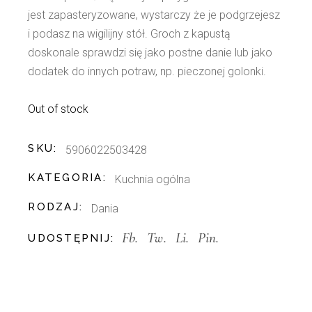
jest zapasteryzowane, wystarczy że je podgrzejesz
i podasz na wigilijny stół. Groch z kapustą
doskonale sprawdzi się jako postne danie lub jako
dodatek do innych potraw, np. pieczonej golonki.
Out of stock
SKU:
5906022503428
KATEGORIA:
Kuchnia ogólna
RODZAJ:
Dania
Fb.
Tw.
Li.
Pin.
UDOSTĘPNIJ: