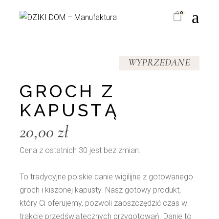
Skip
to
0
the
content
WYPRZEDANE
GROCH Z
KAPUSTĄ
20,00
zł
Cena z ostatnich 30 jest bez zmian.
To tradycyjne polskie danie wigilijne z gotowanego
groch i kiszonej kapusty. Nasz gotowy produkt,
który Ci oferujemy, pozwoli zaoszczędzić czas w
trakcie przedświątecznych przygotowań. Danie to