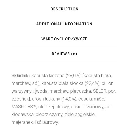
DESCRIPTION
ADDITIONAL INFORMATION
WARTOŚCI ODŻYWCZE
REVIEWS (0)
Składniki:
kapusta kiszona (28,0%): [kapusta biała,
marchew, sól], kapusta biała słodka (22,4%), bulion
warzywny : [woda, marchew, pietruszka, SELER, por,
czosnek], groch łuskany (14,0%), cebula, miód,
MASŁO 83%, olej rzepakowy, cukier trzcinowy, sól
kłodawska, pieprz czarny, ziele angielskie,
majeranek, liść laurowy.