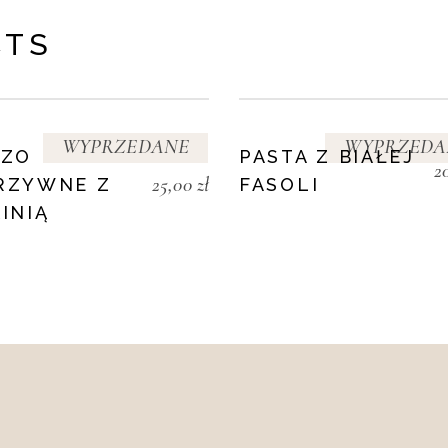
CTS
WYPRZEDANE
WYPRZEDA
CZO
PASTA Z BIAŁEJ
2
25,00
zł
RZYWNE Z
FASOLI
INIĄ