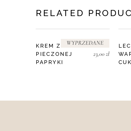
RELATED PRODU
WYPRZEDANE
KREM Z
LE
23,00
zł
PIECZONEJ
WA
PAPRYKI
CUK