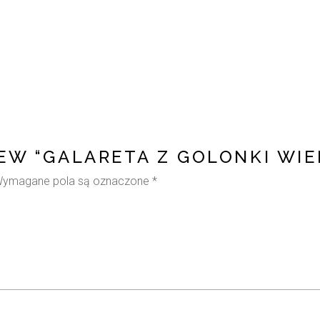
IEW “GALARETA Z GOLONKI WI
ymagane pola są oznaczone
*