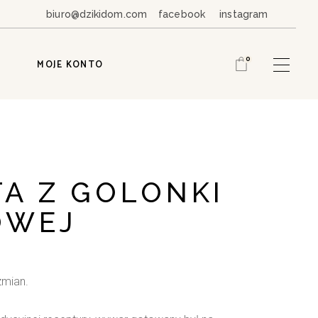
biuro@dzikidom.com
facebook
instagram
0
MOJE KONTO
A Z GOLONKI
OWEJ
zmian.