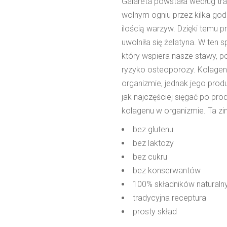
Galareta powstała według tra
wolnym ogniu przez kilka god
ilością warzyw. Dzięki temu p
uwolniła się żelatyna. W ten
który wspiera nasze stawy, p
ryzyko osteoporozy. Kolagen 
organizmie, jednak jego prod
jak najczęściej sięgać po pro
kolagenu w organizmie. Ta z
bez glutenu
bez laktozy
bez cukru
bez konserwantów
100% składników naturaln
tradycyjna receptura
prosty skład