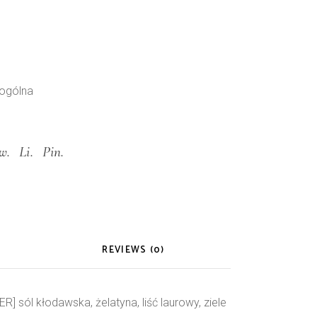
 ogólna
w.
Li.
Pin.
REVIEWS (0)
] sól kłodawska, żelatyna, liść laurowy, ziele