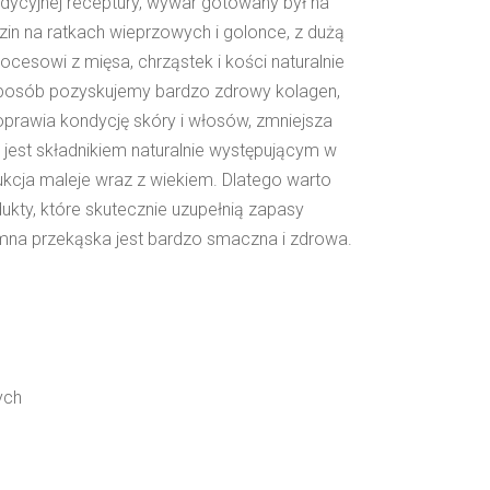
dycyjnej receptury, wywar gotowany był na
zin na ratkach wieprzowych i golonce, z dużą
rocesowi z mięsa, chrząstek i kości naturalnie
 sposób pozyskujemy bardzo zdrowy kolagen,
oprawia kondycję skóry i włosów, zmniejsza
jest składnikiem naturalnie występującym w
ukcja maleje wraz z wiekiem. Dlatego warto
dukty, które skutecznie uzupełnią zapasy
imna przekąska jest bardzo smaczna i zdrowa.
ych