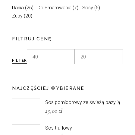
Dania
(26)
Do Smarowania
(7)
Sosy
(5)
Zupy
(20)
FILTRUJ CENĘ
FILTER
Min
Max
price
price
NAJCZĘŚCIEJ WYBIERANE
Sos pomidorowy ze świeżą bazylią
25,00
zł
Sos truflowy