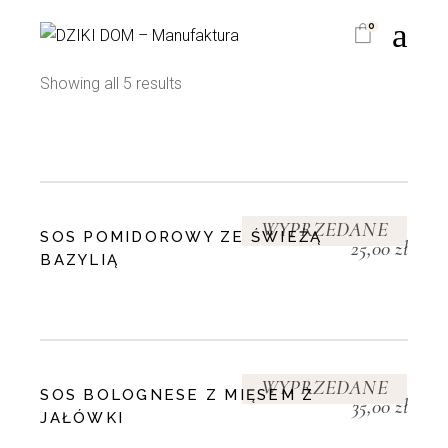
Skip
to
0
the
content
Showing all 5 results
WYPRZEDANE
SOS POMIDOROWY ZE ŚWIEŻĄ
25,00
zł
BAZYLIĄ
WYPRZEDANE
SOS BOLOGNESE Z MIĘSEM Z
35,00
zł
JAŁÓWKI