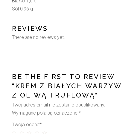
Białko 1,0 g
Sól 0,96 g
REVIEWS
There are no reviews yet.
BE THE FIRST TO REVIEW
“KREM Z BIAŁYCH WARZYW
Z OLIWĄ TRUFLOWĄ”
Twój adres email nie zostanie opublikowany.
Wymagane pola są oznaczone
*
Twoja ocena
*