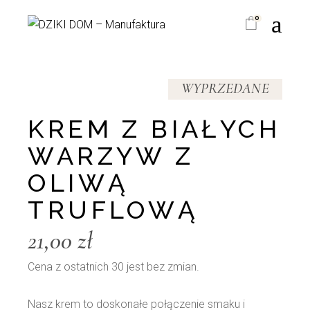
Skip
to
0
the
content
WYPRZEDANE
KREM Z BIAŁYCH
WARZYW Z
OLIWĄ
TRUFLOWĄ
21,00
zł
Cena z ostatnich 30 jest bez zmian.
Nasz krem to doskonałe połączenie smaku i