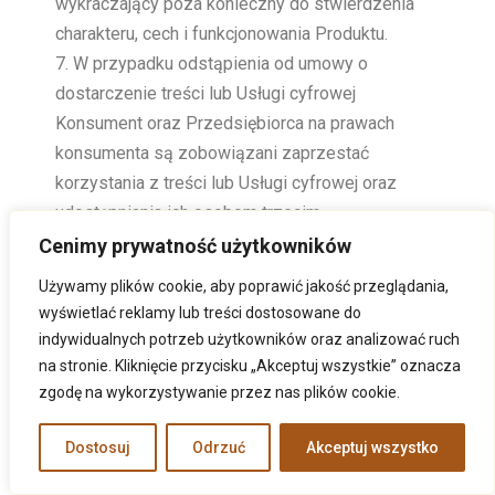
wykraczający poza konieczny do stwierdzenia
charakteru, cech i funkcjonowania Produktu.
W przypadku odstąpienia od umowy o
dostarczenie treści lub Usługi cyfrowej
Konsument oraz Przedsiębiorca na prawach
konsumenta są zobowiązani zaprzestać
korzystania z treści lub Usługi cyfrowej oraz
udostępniania ich osobom trzecim.
Cenimy prywatność użytkowników
Używamy plików cookie, aby poprawić jakość przeglądania,
wyświetlać reklamy lub treści dostosowane do
11. POZASĄDOWE
indywidualnych potrzeb użytkowników oraz analizować ruch
SPOSOBY
na stronie. Kliknięcie przycisku „Akceptuj wszystkie” oznacza
zgodę na wykorzystywanie przez nas plików cookie.
ROZWIĄZYWANIA
SPORÓW
Dostosuj
Odrzuć
Akceptuj wszystko